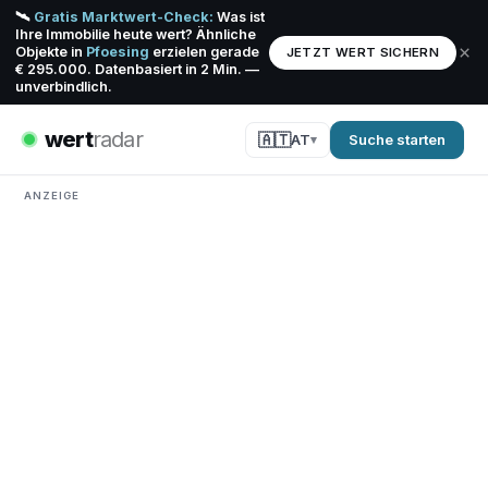
🛰️
Gratis Marktwert-Check:
Was ist
Ihre Immobilie heute wert? Ähnliche
×
Objekte in
Pfoesing
erzielen gerade
JETZT WERT SICHERN
€ 295.000. Datenbasiert in 2 Min. —
unverbindlich.
wert
radar
🇦🇹
AT
Suche starten
ANZEIGE