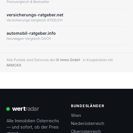
Preisvergleich & Bestseller
versicherungs-ratgeber.net
Versicherungs-Vergleich AT/DE/CH
automobil-ratgeber.info
Neuwagen-Vergleich DACH
Alle Portale sind Services der
iX immo GmbH
· in Kooperation mit
IMMOXX
BUNDESLÄNDER
wert
radar
Wien
Alle Immobilien Österreichs
Niederösterreich
— und sofort, ob der Preis
Oberösterreich