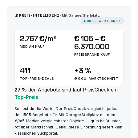
📡
PREIS-INTELLIGENZ
· Mit Garage/Stellplatz
NUR BEI WERTRADAR
2.767 €/m²
€ 105 – €
6.370.000
MEDIAN KAUF
PREISSPANNE KAUF
411
+3 %
TOP-PREIS-DEALS
Ø GGÜ. MARKTSCHNITT
27 %
der Angebote sind laut PreisCheck ein
Top-Preis
So liest du die Werte: Der
PreisCheck
vergleicht jedes
der 1505 Angebote für
Mit Garage/Stellplatz
mit dem
€/m²-Median vergleichbarer Objekte — grün heißt unter,
rot über Marktschnitt. Genau diese Einordnung liefert kein
klassisches Suchportal.