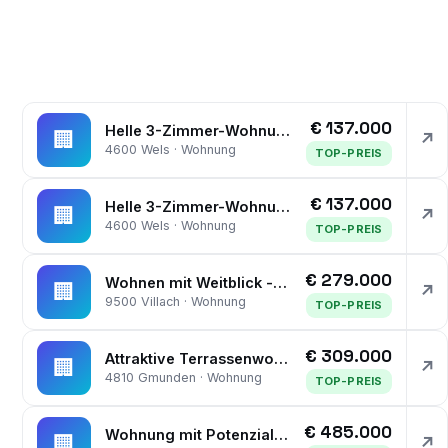
€ 137.000
Helle 3-Zimmer-Wohnung mit Loggia, Lift und Pkw-Stellplatz
🏢
↗
4600 Wels · Wohnung
TOP-PREIS
€ 137.000
Helle 3-Zimmer-Wohnung mit Loggia, Lift und Pkw-Stellplatz
🏢
↗
4600 Wels · Wohnung
TOP-PREIS
€ 279.000
Wohnen mit Weitblick - geräumige Wohnung in St.Martin - Loggia und Tiefgarage!
🏢
↗
9500 Villach · Wohnung
TOP-PREIS
€ 309.000
Attraktive Terrassenwohnung im Grünen – modernisiert und vielseitig inkl. Garage
🏢
↗
4810 Gmunden · Wohnung
TOP-PREIS
€ 485.000
Wohnung mit Potenzial – 98 m² mit drei Schlafzimmern und zwei Balkone, 2 Einzelgaragen
🏢
↗