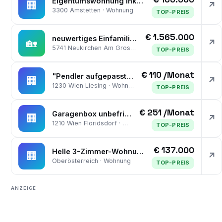
Eigentumswohnung inkl. Tiefgaragenparkplatz im Zentrum von Amstetten!
🏢
↗
3300 Amstetten · Wohnung
TOP-PREIS
€ 1.565.000
neuwertiges Einfamilienhaus mit Tiefgarage; Baujahr 2023
🏡
↗
5741 Neukirchen Am Grossvenediger · Haus
TOP-PREIS
€ 110 /Monat
"Pendler aufgepasst - KFZ- Garagenplätze zu vermieten"
🏢
↗
1230 Wien Liesing · Wohnung
TOP-PREIS
€ 251 /Monat
Garagenbox unbefristet zu mieten - Nähe Floridsdorfer Spitz und Bahnhof Floridsdorf
🏢
↗
1210 Wien Floridsdorf · Wohnung
TOP-PREIS
€ 137.000
Helle 3-Zimmer-Wohnung mit Loggia, Lift und Pkw-Stellplatz
🏢
↗
Oberösterreich · Wohnung
TOP-PREIS
ANZEIGE