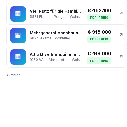
€ 462.100
Viel Platz für die Familie - 4 Zimmer mit Terrasse, Balkon & Stellplatz
🏢
↗
5531 Eben Im Pongau · Wohnung
TOP-PREIS
€ 918.000
Mehrgenerationenhaus/ Pension mit großem Garten, Terrasse, Balkon, Garage, Keller und vielem mehr
🏢
↗
6094 Axams · Wohnung
TOP-PREIS
€ 416.000
Attraktive Immobilie mit Lift, Stellplatz und viel Platz
🏢
↗
1050 Wien Margareten · Wohnung
TOP-PREIS
ANZEIGE