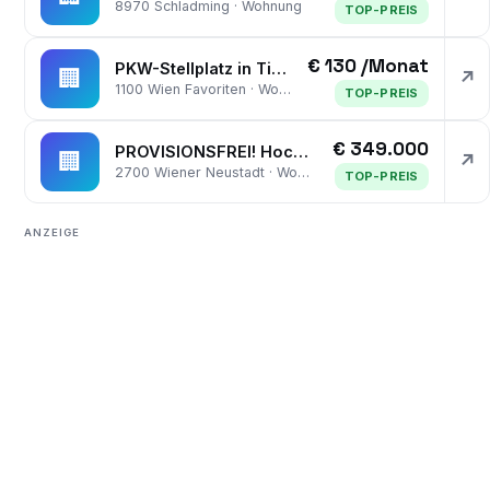
8970 Schladming · Wohnung
TOP-PREIS
€ 130 /Monat
PKW-Stellplatz in Tiefgarage - Unbefristet - Siedlung Rustenfeld!
🏢
↗
1100 Wien Favoriten · Wohnung
TOP-PREIS
€ 349.000
PROVISIONSFREI! Hochwertig konzipierte 3-Zimmer-Wohnung mit Garten | Offene Wohnküche, Schrankraum | Tiefgarage
🏢
↗
2700 Wiener Neustadt · Wohnung
TOP-PREIS
ANZEIGE