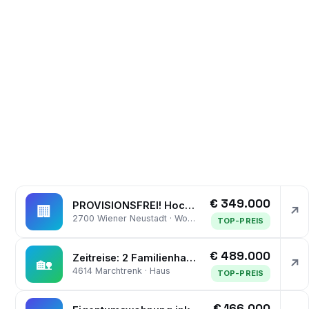
€ 349.000
PROVISIONSFREI! Hochwertig konzipierte 3-Zimmer-Wohnung mit Garten | Offene Wohnküche, Schrankraum | Tiefgarage
🏢
↗
2700 Wiener Neustadt · Wohnung
TOP-PREIS
€ 489.000
Zeitreise: 2 Familienhaus mit Potential! Innenpool, Sauna ,3 Garagen!!
🏡
↗
4614 Marchtrenk · Haus
TOP-PREIS
€ 166.000