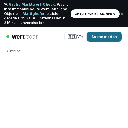
🛰️
Gratis Marktwert-Check:
Was ist
Ihre Immobilie heute wert? Ähnliche
×
Objekte in
Mattighofen
erzielen
JETZT WERT SICHERN
gerade € 296.000. Datenbasiert in
2 Min. — unverbindlich.
wert
radar
🇦🇹
AT
Suche starten
ANZEIGE