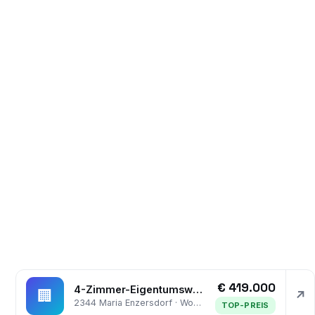
€ 419.000
4-Zimmer-Eigentumswohnung mit Süd-Balkon und KFZ-Stellplatz wartet auf Sie! Zentrale Lage!
🏢
↗
2344 Maria Enzersdorf · Wohnung
TOP-PREIS