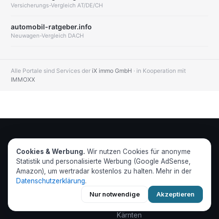
Versicherungs-Vergleich AT/DE/CH
automobil-ratgeber.info
Neuwagen-Vergleich DACH
Alle Portale sind Services der
iX immo GmbH
· in Kooperation mit
IMMOXX
BUNDESLÄNDER
wert
radar
Cookies & Werbung.
Wir nutzen Cookies für anonyme
Statistik und personalisierte Werbung (Google AdSense,
Wien
Alle Immobilien Österreichs
Amazon), um wertradar kostenlos zu halten. Mehr in der
Niederösterreich
— und sofort, ob der Preis
Datenschutzerklärung
.
Oberösterreich
stimmt.
Nur notwendige
Akzeptieren
Steiermark
Kärnten