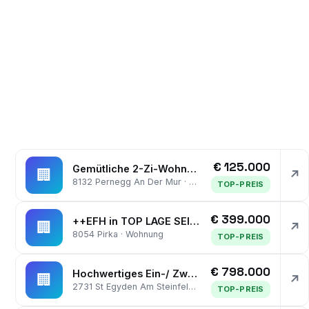
€ 125.000
Gemütliche 2-Zi-Wohnung im 1. Stock mit Balkon und Abstellplatz für PKW
🏢
↗
8132 Pernegg An Der Mur · Wohnung
TOP-PREIS
€ 399.000
++EFH in TOP LAGE SEIERSBERG-PIRKA++ 2 DOPPELGARAGEN++ SCHÖNER GARTEN++PERFEKTE INFRASTRUKTUR++
🏢
↗
8054 Pirka · Wohnung
TOP-PREIS
€ 798.000
Hochwertiges Ein-/ Zweifamilienhaus mit separater Wohnung - Doppelgarage mit Fußbodenheizung
🏢
↗
2731 St Egyden Am Steinfeld · Wohnung
TOP-PREIS