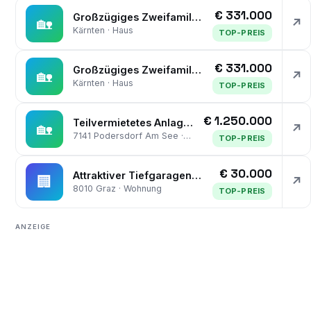
€ 331.000
Großzügiges Zweifamilienhaus mit vielseitigem Nebengebäude und Garage
🏡
↗
Kärnten · Haus
TOP-PREIS
€ 331.000
Großzügiges Zweifamilienhaus mit vielseitigem Nebengebäude und Garage
🏡
↗
Kärnten · Haus
TOP-PREIS
€ 1.250.000
Teilvermietetes Anlageobjekt/Mehrfamilienhaus - SANIERT - 6 Wohneinheiten - 137,53 m² Garage - ERSTE SEEREIHE
🏡
↗
7141 Podersdorf Am See · Haus
TOP-PREIS
€ 30.000
Attraktiver Tiefgaragenparkplatz in Toplage, Auersperg­gasse 17, 8010 Graz!
🏢
↗
8010 Graz · Wohnung
TOP-PREIS
ANZEIGE