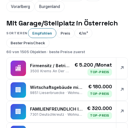
Vorarlberg
Burgenland
Mit Garage/Stellplatz in Österreich
Empfohlen
Preis
€/m²
SORTIEREN
Bester PreisCheck
60 von 1505 Objekten · beste Preise zuerst
€ 5.200 /Monat
Firmensitz / Betriebsobjekt mit 320m² Büros, 400m² Hallen/Garagen & 750m² Lagerplatz
🏬
↗
3500 Krems An Der Donau · Gewerbe
TOP-PREIS
€ 180.000
Wirtschaftsgebäude mit Garage
🏢
↗
9851 Lieserbruecke · Wohnung
TOP-PREIS
€ 320.000
FAMILIENFREUNDLICH IN SIEDLUNGSLAGE MIT GARAGE UND GROSSEM KELLER
🏢
↗
7301 Deutschkreutz · Wohnung
TOP-PREIS