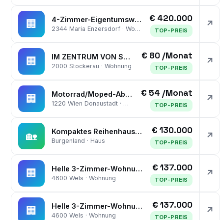
€ 420.000
4-Zimmer-Eigentumswohnung mit Süd-Balkon und KFZ-Stellplatz wartet auf nette Familie! Zentrale Lage!
🏢
↗
2344 Maria Enzersdorf · Wohnung
TOP-PREIS
€ 80 /Monat
IM ZENTRUM VON STOCKERAU GUT ZU BEFAHRENDER TIEFGARAGENPLATZ ZU MIETEN
🏢
↗
2000 Stockerau · Wohnung
TOP-PREIS
€ 54 /Monat
Motorrad/Moped-Abstellplatz
🏢
↗
1220 Wien Donaustadt · Wohnung
TOP-PREIS
€ 130.000
Kompaktes Reihenhaus mit Terrasse & Stellplatz - ideal für Paare oder kleine Familien
🏡
↗
Burgenland · Haus
TOP-PREIS
€ 137.000
Helle 3-Zimmer-Wohnung mit Loggia, Lift und Pkw-Stellplatz
🏢
↗
4600 Wels · Wohnung
TOP-PREIS
€ 137.000
Helle 3-Zimmer-Wohnung mit Loggia, Lift und Pkw-Stellplatz
🏢
↗
4600 Wels · Wohnung
TOP-PREIS