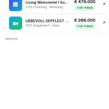
€ 479.000
Living Weinviertel I Sommeraktion: Stellplatz gratis dazu I Luxus-DG mit rund 140m² Terrasse / Loggia I Nähe Wolkersdorf und Gerasdorf
🏢
↗
2122 Pfoesing · Wohnung
TOP-PREIS
€ 266.000
LIEBEVOLL GEPFLEGT MIT SONNIGEM SÜD-WEST GARTEN & DOPPELGARAGE
🏡
↗
7011 Siegendorf · Haus
TOP-PREIS
ANZEIGE