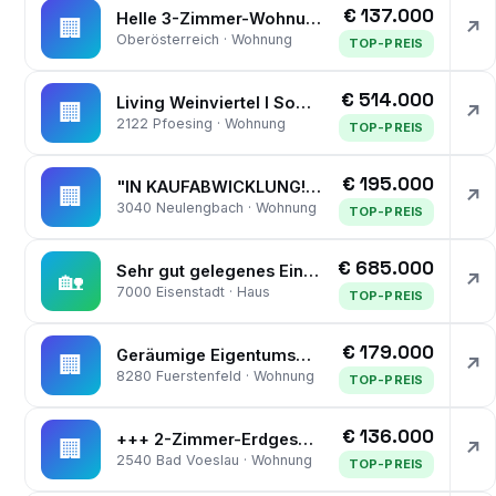
€ 137.000
Helle 3-Zimmer-Wohnung mit Loggia, Lift und Pkw-Stellplatz
🏢
↗
Oberösterreich · Wohnung
TOP-PREIS
€ 514.000
Living Weinviertel I Sommeraktion: Stellplatz gratis dazu I DG-Luxus mit rund 115m² Terrasse / Loggia I Nähe Wolkersdorf und Gerasdorf
🏢
↗
2122 Pfoesing · Wohnung
TOP-PREIS
€ 195.000
"IN KAUFABWICKLUNG!" ZENTRAL GELEGENE 3-ZIMMERWOHNUNG MIT LOGGIA UND GARAGENPLATZ
🏢
↗
3040 Neulengbach · Wohnung
TOP-PREIS
€ 685.000
Sehr gut gelegenes Einfamilienhaus in Eisenstadt mit Gartenteich, Pavillon, Laube und Garage sowie Werkstatt - Grundstücksfläche fast 1.000 m²
🏡
↗
7000 Eisenstadt · Haus
TOP-PREIS
€ 179.000
Geräumige Eigentumswohnung (85m²) mit Loggia und Tiefgaragenplatz in ruhiger, zentraler Lage in Fürstenfeld!
🏢
↗
8280 Fuerstenfeld · Wohnung
TOP-PREIS
€ 136.000
+++ 2-Zimmer-Erdgeschosswohnung mit Garten und Stellplatz +++
🏢
↗
2540 Bad Voeslau · Wohnung
TOP-PREIS