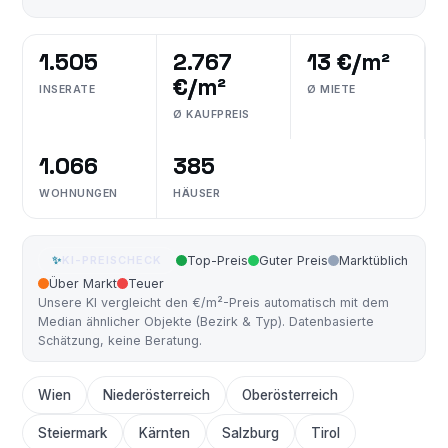
1.505
2.767
13 €/m²
€/m²
INSERATE
Ø MIETE
Ø KAUFPREIS
1.066
385
WOHNUNGEN
HÄUSER
✨
KI-PREISCHECK
Top-Preis
Guter Preis
Marktüblich
Über Markt
Teuer
Unsere KI vergleicht den €/m²-Preis automatisch mit dem
Median ähnlicher Objekte (Bezirk & Typ). Datenbasierte
Schätzung, keine Beratung.
Wien
Niederösterreich
Oberösterreich
Steiermark
Kärnten
Salzburg
Tirol