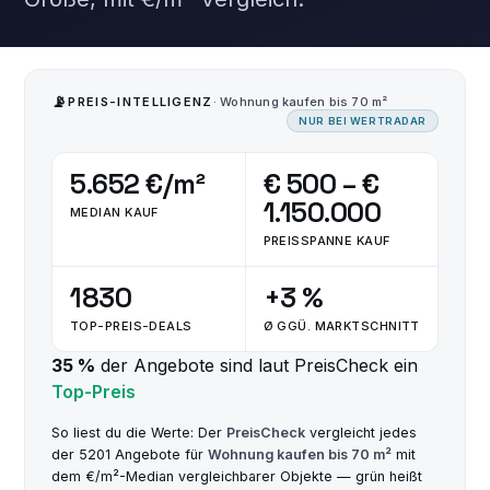
📡
PREIS-INTELLIGENZ
· Wohnung kaufen bis 70 m²
NUR BEI WERTRADAR
5.652 €/m²
€ 500 – €
1.150.000
MEDIAN KAUF
PREISSPANNE KAUF
1830
+3 %
TOP-PREIS-DEALS
Ø GGÜ. MARKTSCHNITT
35 %
der Angebote sind laut PreisCheck ein
Top-Preis
So liest du die Werte: Der
PreisCheck
vergleicht jedes
der 5201 Angebote für
Wohnung kaufen bis 70 m²
mit
dem €/m²-Median vergleichbarer Objekte — grün heißt