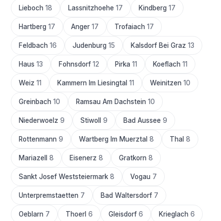
Lieboch
18
Lassnitzhoehe
17
Kindberg
17
Hartberg
17
Anger
17
Trofaiach
17
Feldbach
16
Judenburg
15
Kalsdorf Bei Graz
13
Haus
13
Fohnsdorf
12
Pirka
11
Koeflach
11
Weiz
11
Kammern Im Liesingtal
11
Weinitzen
10
Greinbach
10
Ramsau Am Dachstein
10
Niederwoelz
9
Stiwoll
9
Bad Aussee
9
Rottenmann
9
Wartberg Im Muerztal
8
Thal
8
Mariazell
8
Eisenerz
8
Gratkorn
8
Sankt Josef Weststeiermark
8
Vogau
7
Unterpremstaetten
7
Bad Waltersdorf
7
Oeblarn
7
Thoerl
6
Gleisdorf
6
Krieglach
6