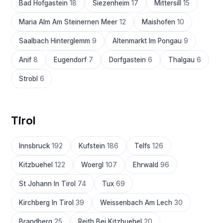
Bad Hofgastein
18
Siezenheim
17
Mittersill
15
Maria Alm Am Steinernen Meer
12
Maishofen
10
Saalbach Hinterglemm
9
Altenmarkt Im Pongau
9
Anif
8
Eugendorf
7
Dorfgastein
6
Thalgau
6
Strobl
6
Tirol
Innsbruck
192
Kufstein
186
Telfs
126
Kitzbuehel
122
Woergl
107
Ehrwald
96
St Johann In Tirol
74
Tux
69
Kirchberg In Tirol
39
Weissenbach Am Lech
30
Brandberg
25
Reith Bei Kitzbuehel
20