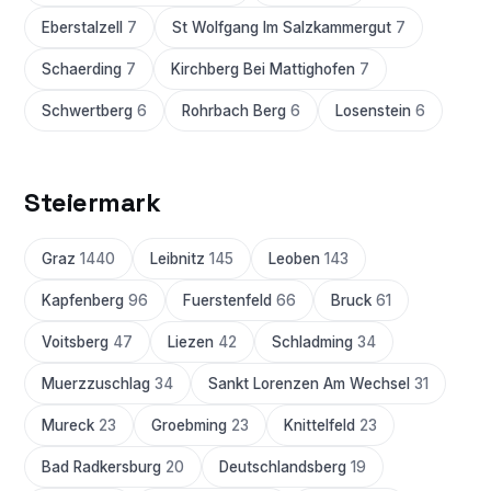
Eberstalzell
7
St Wolfgang Im Salzkammergut
7
Schaerding
7
Kirchberg Bei Mattighofen
7
Schwertberg
6
Rohrbach Berg
6
Losenstein
6
Steiermark
Graz
1440
Leibnitz
145
Leoben
143
Kapfenberg
96
Fuerstenfeld
66
Bruck
61
Voitsberg
47
Liezen
42
Schladming
34
Muerzzuschlag
34
Sankt Lorenzen Am Wechsel
31
Mureck
23
Groebming
23
Knittelfeld
23
Bad Radkersburg
20
Deutschlandsberg
19