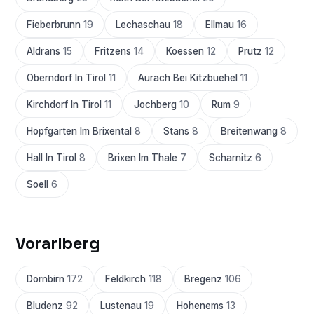
Fieberbrunn
19
Lechaschau
18
Ellmau
16
Aldrans
15
Fritzens
14
Koessen
12
Prutz
12
Oberndorf In Tirol
11
Aurach Bei Kitzbuehel
11
Kirchdorf In Tirol
11
Jochberg
10
Rum
9
Hopfgarten Im Brixental
8
Stans
8
Breitenwang
8
Hall In Tirol
8
Brixen Im Thale
7
Scharnitz
6
Soell
6
Vorarlberg
Dornbirn
172
Feldkirch
118
Bregenz
106
Bludenz
92
Lustenau
19
Hohenems
13