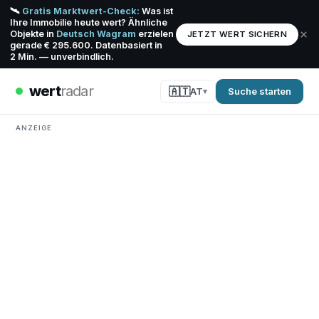
🛰️
Gratis Marktwert-Check:
Was ist
Ihre Immobilie heute wert? Ähnliche
×
Objekte in
Deutsch Wagram
erzielen
JETZT WERT SICHERN
gerade € 295.600. Datenbasiert in
2 Min. — unverbindlich.
wert
radar
🇦🇹
AT
Suche starten
ANZEIGE