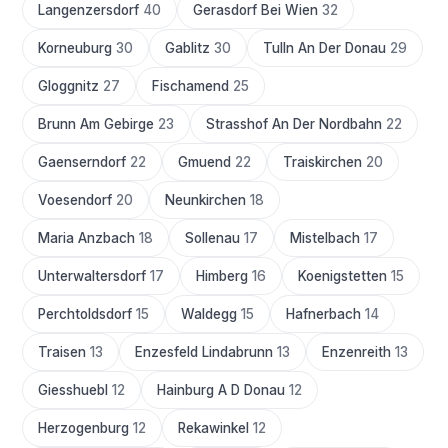
Langenzersdorf
40
Gerasdorf Bei Wien
32
Korneuburg
30
Gablitz
30
Tulln An Der Donau
29
Gloggnitz
27
Fischamend
25
Brunn Am Gebirge
23
Strasshof An Der Nordbahn
22
Gaenserndorf
22
Gmuend
22
Traiskirchen
20
Voesendorf
20
Neunkirchen
18
Maria Anzbach
18
Sollenau
17
Mistelbach
17
Unterwaltersdorf
17
Himberg
16
Koenigstetten
15
Perchtoldsdorf
15
Waldegg
15
Hafnerbach
14
Traisen
13
Enzesfeld Lindabrunn
13
Enzenreith
13
Giesshuebl
12
Hainburg A D Donau
12
Herzogenburg
12
Rekawinkel
12