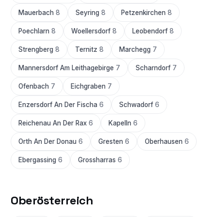
Mauerbach
8
Seyring
8
Petzenkirchen
8
Poechlarn
8
Woellersdorf
8
Leobendorf
8
Strengberg
8
Ternitz
8
Marchegg
7
Mannersdorf Am Leithagebirge
7
Scharndorf
7
Ofenbach
7
Eichgraben
7
Enzersdorf An Der Fischa
6
Schwadorf
6
Reichenau An Der Rax
6
Kapelln
6
Orth An Der Donau
6
Gresten
6
Oberhausen
6
Ebergassing
6
Grossharras
6
Oberösterreich