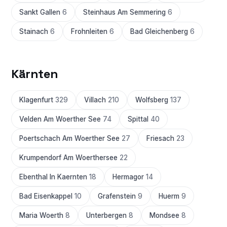
Sankt Gallen
6
Steinhaus Am Semmering
6
Stainach
6
Frohnleiten
6
Bad Gleichenberg
6
Kärnten
Klagenfurt
329
Villach
210
Wolfsberg
137
Velden Am Woerther See
74
Spittal
40
Poertschach Am Woerther See
27
Friesach
23
Krumpendorf Am Woerthersee
22
Ebenthal In Kaernten
18
Hermagor
14
Bad Eisenkappel
10
Grafenstein
9
Huerm
9
Maria Woerth
8
Unterbergen
8
Mondsee
8