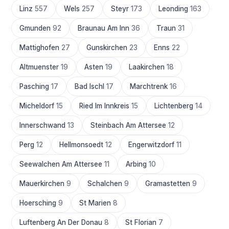
Linz
557
Wels
257
Steyr
173
Leonding
163
Gmunden
92
Braunau Am Inn
36
Traun
31
Mattighofen
27
Gunskirchen
23
Enns
22
Altmuenster
19
Asten
19
Laakirchen
18
Pasching
17
Bad Ischl
17
Marchtrenk
16
Micheldorf
15
Ried Im Innkreis
15
Lichtenberg
14
Innerschwand
13
Steinbach Am Attersee
12
Perg
12
Hellmonsoedt
12
Engerwitzdorf
11
Seewalchen Am Attersee
11
Arbing
10
Mauerkirchen
9
Schalchen
9
Gramastetten
9
Hoersching
9
St Marien
8
Luftenberg An Der Donau
8
St Florian
7