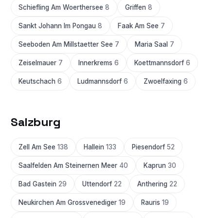
Schiefling Am Woerthersee
8
Griffen
8
Sankt Johann Im Pongau
8
Faak Am See
7
Seeboden Am Millstaetter See
7
Maria Saal
7
Zeiselmauer
7
Innerkrems
6
Koettmannsdorf
6
Keutschach
6
Ludmannsdorf
6
Zwoelfaxing
6
Salzburg
Zell Am See
138
Hallein
133
Piesendorf
52
Saalfelden Am Steinernen Meer
40
Kaprun
30
Bad Gastein
29
Uttendorf
22
Anthering
22
Neukirchen Am Grossvenediger
19
Rauris
19