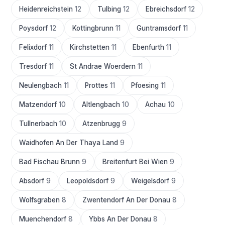
Heidenreichstein
12
Tulbing
12
Ebreichsdorf
12
Poysdorf
12
Kottingbrunn
11
Guntramsdorf
11
Felixdorf
11
Kirchstetten
11
Ebenfurth
11
Tresdorf
11
St Andrae Woerdern
11
Neulengbach
11
Prottes
11
Pfoesing
11
Matzendorf
10
Altlengbach
10
Achau
10
Tullnerbach
10
Atzenbrugg
9
Waidhofen An Der Thaya Land
9
Bad Fischau Brunn
9
Breitenfurt Bei Wien
9
Absdorf
9
Leopoldsdorf
9
Weigelsdorf
9
Wolfsgraben
8
Zwentendorf An Der Donau
8
Muenchendorf
8
Ybbs An Der Donau
8