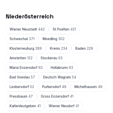
Niederösterreich
Wiener Neustadt
442
St Poelten
421
Schwechat
371
Moedling
302
Klosterneuburg
289
Krems
234
Baden
229
Amstetten
122
Stockerau
63
Maria Enzersdorf
63
Hollabrunn
63
Bad Voeslau
57
Deutsch Wagram
54
Leobersdorf
52
Purkersdorf
49
Michelhausen
49
Pressbaum
47
Gross Enzersdorf
41
Kaltenleutgeben
41
Wiener Neudorf
41