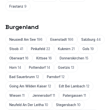
Frastanz
9
Burgenland
Neusiedl Am See
196
Eisenstadt
166
Salzburg
44
Stoob
41
Pinkafeld
22
Kukmirn
21
Gols
19
Oberwart
16
Kittsee
16
Donnerskirchen
15
Horn
14
Pottendorf
14
Goetzis
13
Bad Sauerbrunn
12
Parndorf
12
Going Am Wilden Kaiser
12
Edt Bei Lambach
12
Wiesen
11
Jennersdorf
11
Patergassen
11
Neufeld An Der Leitha
10
Stegersbach
10