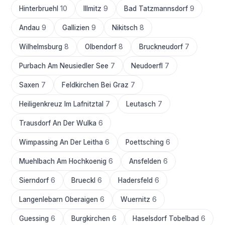
Hinterbruehl
10
Illmitz
9
Bad Tatzmannsdorf
9
Andau
9
Gallizien
9
Nikitsch
8
Wilhelmsburg
8
Olbendorf
8
Bruckneudorf
7
Purbach Am Neusiedler See
7
Neudoerfl
7
Saxen
7
Feldkirchen Bei Graz
7
Heiligenkreuz Im Lafnitztal
7
Leutasch
7
Trausdorf An Der Wulka
6
Wimpassing An Der Leitha
6
Poettsching
6
Muehlbach Am Hochkoenig
6
Ansfelden
6
Sierndorf
6
Brueckl
6
Hadersfeld
6
Langenlebarn Oberaigen
6
Wuernitz
6
Guessing
6
Burgkirchen
6
Haselsdorf Tobelbad
6